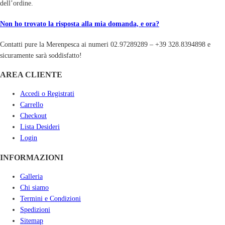
dell’ordine.
Non ho trovato la risposta alla mia domanda, e ora?
Contatti pure la Merenpesca ai numeri 02.97289289 – +39 328.8394898 e
sicuramente sarà soddisfatto!
AREA CLIENTE
Accedi o Registrati
Carrello
Checkout
Lista Desideri
Login
INFORMAZIONI
Galleria
Chi siamo
Termini e Condizioni
Spedizioni
Sitemap