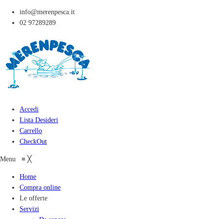
info@merenpesca.it
02 97289289
Accedi
Lista Desideri
Carrello
CheckOut
Menu
≡
╳
Home
Compra online
Le offerte
Servizi