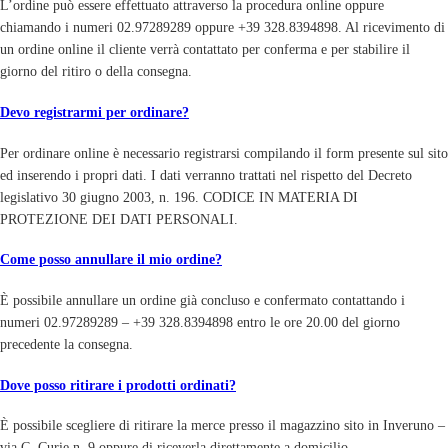
L’ordine può essere effettuato attraverso la procedura online oppure
chiamando i numeri 02.97289289 oppure +39 328.8394898. Al ricevimento di
un ordine online il cliente verrà contattato per conferma e per stabilire il
giorno del ritiro o della consegna.
Devo registrarmi per ordinare?
Per ordinare online è necessario registrarsi compilando il form presente sul sito
ed inserendo i propri dati. I dati verranno trattati nel rispetto del Decreto
legislativo 30 giugno 2003, n. 196. CODICE IN MATERIA DI
PROTEZIONE DEI DATI PERSONALI.
Come posso annullare il mio ordine?
È possibile annullare un ordine già concluso e confermato contattando i
numeri 02.97289289 – +39 328.8394898 entro le ore 20.00 del giorno
precedente la consegna.
Dove posso ritirare i prodotti ordinati?
È possibile scegliere di ritirare la merce presso il magazzino sito in Inveruno –
via C. Curie n. 9 oppure di riceverla direttamente a domicilio.