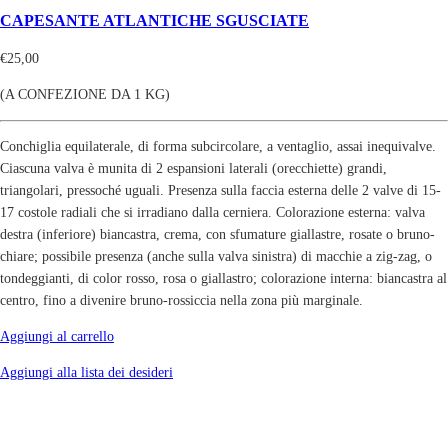
CAPESANTE ATLANTICHE SGUSCIATE
€
25,00
(A CONFEZIONE DA 1 KG)
Conchiglia equilaterale, di forma subcircolare, a ventaglio, assai inequivalve.
Ciascuna valva è munita di 2 espansioni laterali (orecchiette) grandi,
triangolari, pressoché uguali. Presenza sulla faccia esterna delle 2 valve di 15-
17 costole radiali che si irradiano dalla cerniera. Colorazione esterna: valva
destra (inferiore) biancastra, crema, con sfumature giallastre, rosate o bruno-
chiare; possibile presenza (anche sulla valva sinistra) di macchie a zig-zag, o
tondeggianti, di color rosso, rosa o giallastro; colorazione interna: biancastra al
centro, fino a divenire bruno-rossiccia nella zona più marginale.
Aggiungi al carrello
Aggiungi alla lista dei desideri