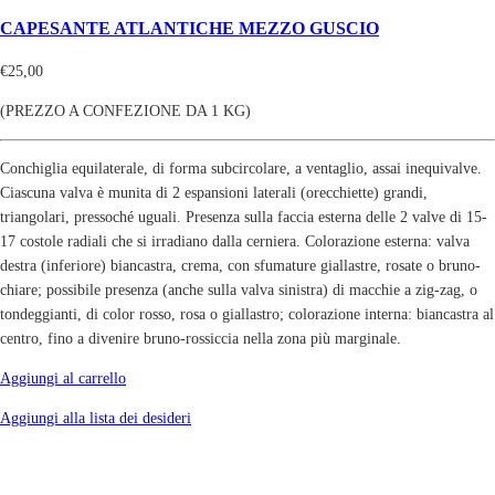
CAPESANTE ATLANTICHE MEZZO GUSCIO
€
25,00
(PREZZO A CONFEZIONE DA 1 KG)
Conchiglia equilaterale, di forma subcircolare, a ventaglio, assai inequivalve.
Ciascuna valva è munita di 2 espansioni laterali (orecchiette) grandi,
triangolari, pressoché uguali. Presenza sulla faccia esterna delle 2 valve di 15-
17 costole radiali che si irradiano dalla cerniera. Colorazione esterna: valva
destra (inferiore) biancastra, crema, con sfumature giallastre, rosate o bruno-
chiare; possibile presenza (anche sulla valva sinistra) di macchie a zig-zag, o
tondeggianti, di color rosso, rosa o giallastro; colorazione interna: biancastra al
centro, fino a divenire bruno-rossiccia nella zona più marginale.
Aggiungi al carrello
Aggiungi alla lista dei desideri