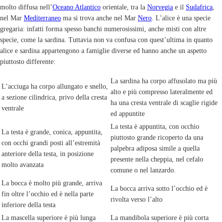
molto diffusa nell’
Oceano Atlantico
orientale, tra la
Norvegia
e il
Sudafrica
,
nel Mar
Mediterraneo
ma si trova anche nel Mar
Nero
. L’alice è una specie
gregaria: infatti forma spesso banchi numerosissimi, anche misti con altre
specie, come la sardina. Tuttavia non va confusa con quest’ultima in quanto
alice e sardina appartengono a famiglie diverse ed hanno anche un aspetto
piuttosto differente:
La sardina ha corpo affusolato ma più
L’acciuga ha corpo allungato e snello,
alto e più compresso lateralmente ed
a sezione cilindrica, privo della cresta
ha una cresta ventrale di scaglie rigide
ventrale
ed appuntite
La testa è appuntita, con occhio
La testa è grande, conica, appuntita,
piuttosto grande ricoperto da una
con occhi grandi posti all’estremità
palpebra adiposa simile a quella
anteriore della testa, in posizione
presente nella cheppia, nel cefalo
molto avanzata
comune o nel lanzardo.
La bocca è molto più grande, arriva
La bocca arriva sotto l’occhio ed è
fin oltre l’occhio ed è nella parte
rivolta verso l’alto
inferiore della testa
La mascella superiore è più lunga
La mandibola superiore è più corta