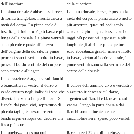
dell’inferiore
della superiore
La pinna dorsale è abbastanza breve,
La pinna dorsale, breve, è posta alla
di forma triangolare, inserità circa a
metà del corpo; la pinna anale è molto
metà del corpo. La pinna anale è
più arretrata, quasi sul peduncolo
inserita più indietro, è più bassa e più
caudale, è più lunga e bassa, con i due
lunga della dorsale. Le pinne ventrali
raggi più posteriori ingrossati e più
sono piccole e poste all’altezza
lunghi degli altri. Le pinne pettorali
dell’origine della dorsale; le pinne
sono abbastanza grandi, inserite molto
pettorali sono inserite molto in basso,
in basso, vicino al bordo ventrale; le
presso il bordo ventrale del corpo e
pinne ventrali sono sulla verticale del
sono strette e allungate
centro della dorsale
La colorazione è argentea sui fianchi
e biancastra sul ventre, il dorso è
Il colore dell’animale vivo è verdastro
verde azzurro negli individui vivi che
o azzurro iridescente sul dorso,
diventa blu scuro in quelli morti. Sui
argenteo sui fianchi e biancastro sul
fianchi dei pesci vivi, soprattutto di
ventre. Lungo la parte dorsale dei
piccola taglia, è spesso presente una
fianchi sono allineate alcune
banda argentea sopra cui decorre una
macchioline nere, spesso poco visibili
linea più scura
La lunghezza massima può
Raggiunge i 27 cm di lunghezza nel