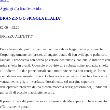
Aggiungi alla lista dei desideri
BRANZINO O SPIGOLA (ITALIA)
€
2,00
–
€
2,20
(PREZZO ALL’ETTO)
Bocca terminale, piuttosto ampia, con mandibola leggermente prominente.
Corpo leggermente compresso, allungato, dotato di ben sviluppato peduncolo
caudale. Preopercolo con bordo posteriore dentellato e con quello inferiore con
spine rivolte in avanti. Opercolo provvisto di 2 robuste spine appiattite rivolte
all’indietro. Le due pinne dorsali sono molto vicine ma non contigue. Pinna
caudale moderatamente forcuta. Colorazione argentea sui fianchi e biancastra
ventralmente, grigio – verdastra dorsalmente; sul margine superiore
dell’opercolo presenza di una piccola macchia scura; presenza negli individui
giovanili di piccole macchiette nerastre.
Il prezzo finale del prodotto sarà confermato da Merenpesca in base a quanto
effettivamente pesato.