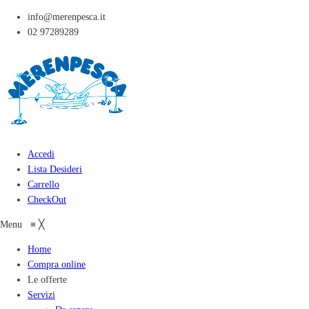
info@merenpesca.it
02 97289289
Accedi
Lista Desideri
Carrello
CheckOut
Menu
≡
╳
Home
Compra online
Le offerte
Servizi