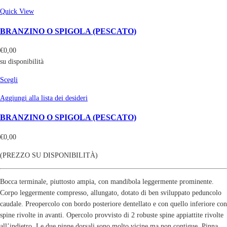
Quick View
BRANZINO O SPIGOLA (PESCATO)
€
0,00
su disponibilità
Scegli
Aggiungi alla lista dei desideri
BRANZINO O SPIGOLA (PESCATO)
€
0,00
(PREZZO SU DISPONIBILITÀ)
Bocca terminale, piuttosto ampia, con mandibola leggermente prominente.
Corpo leggermente compresso, allungato, dotato di ben sviluppato peduncolo
caudale. Preopercolo con bordo posteriore dentellato e con quello inferiore con
spine rivolte in avanti. Opercolo provvisto di 2 robuste spine appiattite rivolte
all’indietro. Le due pinne dorsali sono molto vicine ma non contigue. Pinna