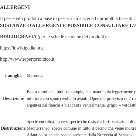
ALLERGENI
Il pesce ed i prodotti a base di pesce, i crostacei ed i prodotti a base d
SOSTANZE O ALLERGENI È POSSIBILE CONSULTARE L’
BIBLIOGRAFIA
(per le schede tecniche dei prodotti):
https://it.wikipedia.org
http://www.repertorioittico.it
Famiglia
Moronidi
Bocca terminale, piuttosto ampia, con mandibola leggermente p
Descrizione
inferiore con spine rivolte in avanti. Opercolo provvisto di 2 
argentea sui fianchi e biancastra ventralmente, grigio – verdast
Specie eurialina, ovvero specie che resiste a forti variazioni di s
Distribuzione
Mediterraneo: specie comune in tutto il bacino che viene inoltre
Atlantico orientale: specie presente dalla Norvegia al Senegal.