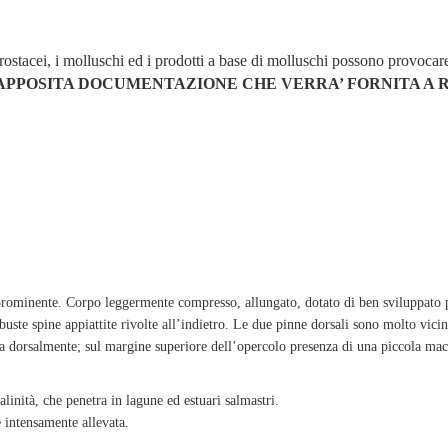
i crostacei, i molluschi ed i prodotti a base di molluschi possono provocar
APPOSITA DOCUMENTAZIONE CHE VERRA’ FORNITA A R
rominente. Corpo leggermente compresso, allungato, dotato di ben sviluppato p
robuste spine appiattite rivolte all’indietro. Le due pinne dorsali sono molto v
ra dorsalmente; sul margine superiore dell’opercolo presenza di una piccola macc
alinità, che penetra in lagune ed estuari salmastri.
 intensamente allevata.