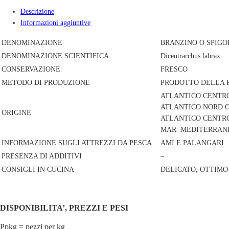
Descrizione
Informazioni aggiuntive
DENOMINAZIONE
BRANZINO O SPIGO
DENOMINAZIONE SCIENTIFICA
Dicentrarchus labrax
CONSERVAZIONE
FRESCO
METODO DI PRODUZIONE
PRODOTTO DELLA 
ATLANTICO CENTRO
ATLANTICO NORD O
ORIGINE
ATLANTICO CENTR
MAR MEDITERRANE
INFORMAZIONE SUGLI ATTREZZI DA PESCA
AMI E PALANGARI
PRESENZA DI ADDITIVI
–
CONSIGLI IN CUCINA
DELICATO, OTTIM
DISPONIBILITA’, PREZZI E PESI
Ppkg = pezzi per kg