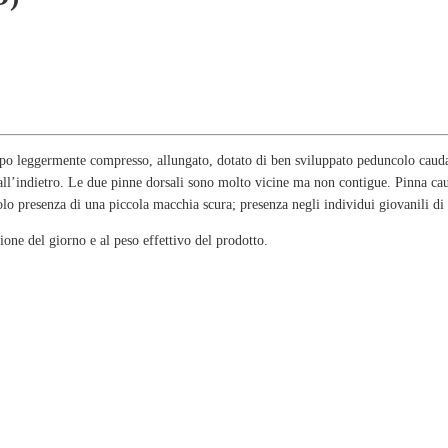
o leggermente compresso, allungato, dotato di ben sviluppato peduncolo caudal
te all’indietro. Le due pinne dorsali sono molto vicine ma non contigue. Pinna c
lo presenza di una piccola macchia scura; presenza negli individui giovanili di 
one del giorno e al peso effettivo del prodotto.