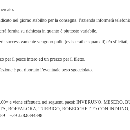
mercato.
dicato nel giorno stabilito per la consegna, l’azienda informerà telefoni
 fornita su richiesta in quanto è piuttosto variabile.
: successivamente vengono puliti (eviscerati e squamati) e/o sfilettati, su
o per il pesce intero ed un prezzo per il filetto.
nfezione è poi riportato l’eventuale peso sgocciolato.
ri ad € 30,00= e viene effettuata nei seguenti paesi: INVERU
 BOFFALORA, TURBIGO, ROBECCHETTO CON INDUNO, MAGN
89289 – +39 328.8394898.