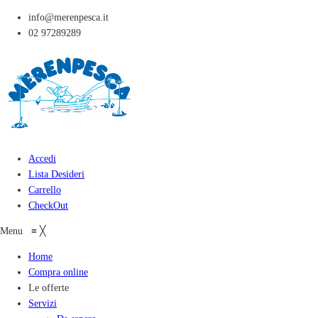
info@merenpesca.it
02 97289289
Accedi
Lista Desideri
Carrello
CheckOut
Menu
≡
╳
Home
Compra online
Le offerte
Servizi