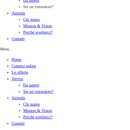
Da sapere
Sei un ristoratore?
Azienda
Chi siamo
Mission & Vision
Perché sceglierci?
Contatti
Menu
Home
Compra online
Le offerte
Servizi
Da sapere
Sei un ristoratore?
Azienda
Chi siamo
Mission & Vision
Perché sceglierci?
Contatti