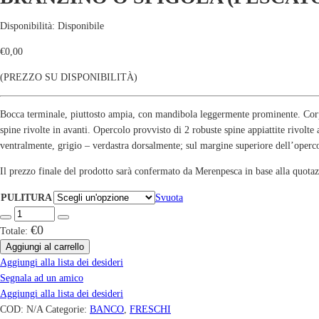
Disponibilità:
Disponibile
€
0,00
(PREZZO SU DISPONIBILITÀ)
Bocca terminale, piuttosto ampia, con mandibola leggermente prominente. Corp
spine rivolte in avanti. Opercolo provvisto di 2 robuste spine appiattite rivol
ventralmente, grigio – verdastra dorsalmente; sul margine superiore dell’operco
Il prezzo finale del prodotto sarà confermato da Merenpesca in base alla quotazi
PULITURA
Svuota
€0
Totale:
Aggiungi al carrello
Aggiungi alla lista dei desideri
Segnala ad un amico
Aggiungi alla lista dei desideri
COD:
N/A
Categorie:
BANCO
,
FRESCHI