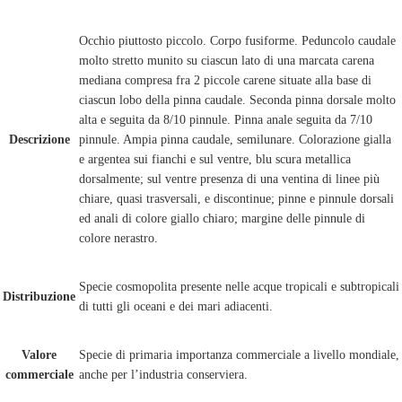
Occhio piuttosto piccolo. Corpo fusiforme. Peduncolo caudale
molto stretto munito su ciascun lato di una marcata carena
mediana compresa fra 2 piccole carene situate alla base di
ciascun lobo della pinna caudale. Seconda pinna dorsale molto
alta e seguita da 8/10 pinnule. Pinna anale seguita da 7/10
Descrizione
pinnule. Ampia pinna caudale, semilunare. Colorazione gialla
e argentea sui fianchi e sul ventre, blu scura metallica
dorsalmente; sul ventre presenza di una ventina di linee più
chiare, quasi trasversali, e discontinue; pinne e pinnule dorsali
ed anali di colore giallo chiaro; margine delle pinnule di
colore nerastro.
Specie cosmopolita presente nelle acque tropicali e subtropicali
Distribuzione
di tutti gli oceani e dei mari adiacenti.
Valore
Specie di primaria importanza commerciale a livello mondiale,
commerciale
anche per l’industria conserviera.