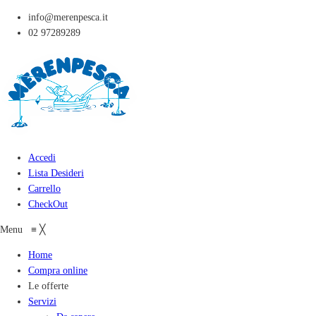
info@merenpesca.it
02 97289289
Accedi
Lista Desideri
Carrello
CheckOut
Menu
≡
╳
Home
Compra online
Le offerte
Servizi