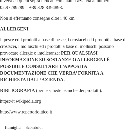
diversi da quelli sopra indicati contattare l’azienda ai numeri
02.97289289 – +39 328.8394898.
Non si effettuano consegne oltre i 40 km.
ALLERGENI
Il pesce ed i prodotti a base di pesce, i crostacei ed i prodotti a base di
crostacei, i molluschi ed i prodotti a base di molluschi possono
provocare allergie o intolleranze:
PER QUALSIASI
INFORMAZIONE SU SOSTANZE O ALLERGENI È
POSSIBILE CONSULTARE L’APPOSITA
DOCUMENTAZIONE CHE VERRA’ FORNITA A
RICHIESTA DALL’AZIENDA.
BIBLIOGRAFIA
(per le schede tecniche dei prodotti):
https://it.wikipedia.org
http://www.repertorioittico.it
Famiglia
Scombridi