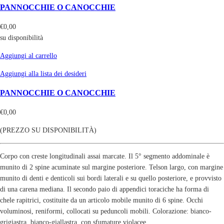
PANNOCCHIE O CANOCCHIE
€
0,00
su disponibilità
Aggiungi al carrello
Aggiungi alla lista dei desideri
PANNOCCHIE O CANOCCHIE
€
0,00
(PREZZO SU DISPONIBILITÀ)
Corpo con creste longitudinali assai marcate. Il 5° segmento addominale è
munito di 2 spine acuminate sul margine posteriore. Telson largo, con margine
munito di denti e denticoli sui bordi laterali e su quello posteriore, e provvisto
di una carena mediana. Il secondo paio di appendici toraciche ha forma di
chele rapitrici, costituite da un articolo mobile munito di 6 spine. Occhi
voluminosi, reniformi, collocati su peduncoli mobili. Colorazione: bianco-
grigiastra, bianco-giallastra, con sfumature violacee.