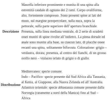
Mascella inferiore prominente e munita di una spina alla
estremità caudale di ognuno dei 2 rami. Corpo ovaliforme,
alto, fortemente compresso. Sono presenti spine ai lati del
muso, sul margine preopercolare, sulla nuca, sopra la
pettorale, sulla parte superiore dell’apertura branchiale.
Descrizione
Presenza, sulla linea mediana ventrale, di 2 serie di scudetti
ossei muniti di spine rivolte all’indietro. La pinna dorsale ed
anale sono munite alla base, su ciascun lato, di placche ossee
recanti una spina, solitamente biforcuta. Colorazione: grigio –
verdastra, dorata; presenza, al centro dei fianchi, di un grosso
ocello nero – violaceo orlato di grigio o di giallo.
Mediterraneo: specie comune.
Indo – Pacifico: specie presente dal Sud Africa alla Tanzania,
al Kenia, al Giappone, alla Nuova Zelanda ed all’Australia.
Distribuzione
Atlantico orientale: specie abbastanza comune presente dalla
Norvegia (raramente a nord della Manica) fino al Sud –
Africa.