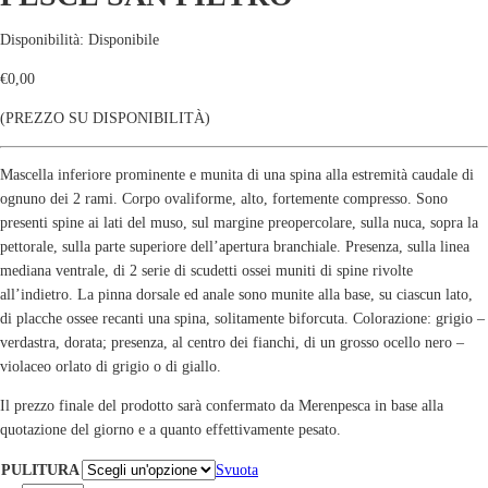
Disponibilità:
Disponibile
€
0,00
(PREZZO SU DISPONIBILITÀ)
Mascella inferiore prominente e munita di una spina alla estremità caudale di
ognuno dei 2 rami. Corpo ovaliforme, alto, fortemente compresso. Sono
presenti spine ai lati del muso, sul margine preopercolare, sulla nuca, sopra la
pettorale, sulla parte superiore dell’apertura branchiale. Presenza, sulla linea
mediana ventrale, di 2 serie di scudetti ossei muniti di spine rivolte
all’indietro. La pinna dorsale ed anale sono munite alla base, su ciascun lato,
di placche ossee recanti una spina, solitamente biforcuta. Colorazione: grigio –
verdastra, dorata; presenza, al centro dei fianchi, di un grosso ocello nero –
violaceo orlato di grigio o di giallo.
Il prezzo finale del prodotto sarà confermato da Merenpesca in base alla
quotazione del giorno e a quanto effettivamente pesato.
PULITURA
Svuota