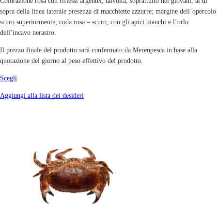
Colorazione rosa con riflessi argentei, talvolta, soprattutto nei giovani, al di
sopra della linea laterale presenza di macchiette azzurre; margine dell’opercolo
scuro superiormente; coda rosa – scuro, con gli apici bianchi e l’orlo
dell’incavo nerastro.
Il prezzo finale del prodotto sarà confermato da Merenpesca in base alla
quotazione del giorno al peso effettivo del prodotto.
Scegli
Aggiungi alla lista dei desideri