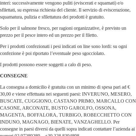
interi: successivamente vengono puliti (eviscerati e squamati) e/o
sfilettati, su espressa richiesta del cliente. Il servizio di eviscerazione,
squamatura, pulizia e sfilettatura dei prodotti è gratuito.
Solo per il salmone fresco, per ragioni organizzative, è previsto un
prezzo per il pesce intero ed un prezzo per il filetto.
Per i prodotti confezionati i pesi indicati on line sono lordi: su ogni
confezione è poi riportato l’eventuale peso sgocciolato.
I prodotti possono essere soggetti a calo di peso.
CONSEGNE
La consegna a domicilio è gratuita con un minimo di spesa pari ad €
30,00 e viene effettuata nei seguenti paesi: INVERUNO, MESERO,
BUSCATE, CUGGIONO, CASTANO PRIMO, MARCALLO CON
CASONE, ARCONATE, BUSTO GAROLFO, OSSONA,
MAGENTA, BOFFALORA, TURBIGO, ROBECCHETTO CON
INDUNO, MAGNAGO, BIENATE, VANZAGHELLO. Per
consegne in paesi diversi da quelli sopra indicati contattare l’azienda ai
numeri 02.97289289 – +39 328.8394898.