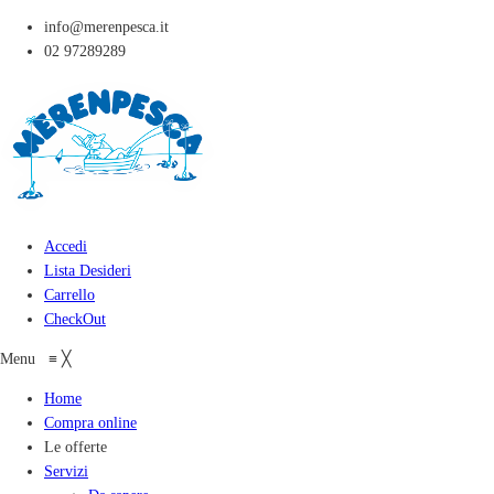
info@merenpesca.it
02 97289289
Accedi
Lista Desideri
Carrello
CheckOut
Menu
≡
╳
Home
Compra online
Le offerte
Servizi