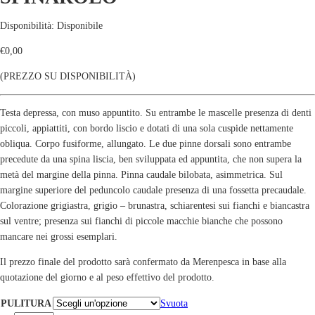
Disponibilità:
Disponibile
€
0,00
(PREZZO SU DISPONIBILITÀ)
Testa depressa, con muso appuntito. Su entrambe le mascelle presenza di denti
piccoli, appiattiti, con bordo liscio e dotati di una sola cuspide nettamente
obliqua. Corpo fusiforme, allungato. Le due pinne dorsali sono entrambe
precedute da una spina liscia, ben sviluppata ed appuntita, che non supera la
metà del margine della pinna. Pinna caudale bilobata, asimmetrica. Sul
margine superiore del peduncolo caudale presenza di una fossetta precaudale.
Colorazione grigiastra, grigio – brunastra, schiarentesi sui fianchi e biancastra
sul ventre; presenza sui fianchi di piccole macchie bianche che possono
mancare nei grossi esemplari.
Il prezzo finale del prodotto sarà confermato da Merenpesca in base alla
quotazione del giorno e al peso effettivo del prodotto.
PULITURA
Svuota