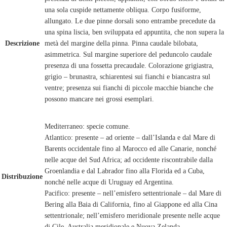
una sola cuspide nettamente obliqua. Corpo fusiforme,
allungato. Le due pinne dorsali sono entrambe precedute da
una spina liscia, ben sviluppata ed appuntita, che non supera la
Descrizione
metà del margine della pinna. Pinna caudale bilobata,
asimmetrica. Sul margine superiore del peduncolo caudale
presenza di una fossetta precaudale. Colorazione grigiastra,
grigio – brunastra, schiarentesi sui fianchi e biancastra sul
ventre; presenza sui fianchi di piccole macchie bianche che
possono mancare nei grossi esemplari.
Mediterraneo: specie comune.
Atlantico: presente – ad oriente – dall’Islanda e dal Mare di
Barents occidentale fino al Marocco ed alle Canarie, nonché
nelle acque del Sud Africa; ad occidente riscontrabile dalla
Groenlandia e dal Labrador fino alla Florida ed a Cuba,
Distribuzione
nonché nelle acque di Uruguay ed Argentina.
Pacifico: presente – nell’emisfero settentrionale – dal Mare di
Bering alla Baia di California, fino al Giappone ed alla Cina
settentrionale; nell’emisfero meridionale presente nelle acque
di Cile, Australia meridionale e Nuova Zelanda.