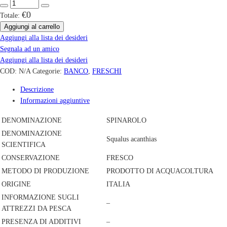
€0
Totale:
Aggiungi al carrello
Aggiungi alla lista dei desideri
Segnala ad un amico
Aggiungi alla lista dei desideri
COD:
N/A
Categorie:
BANCO
,
FRESCHI
Descrizione
Informazioni aggiuntive
DENOMINAZIONE
SPINAROLO
DENOMINAZIONE
Squalus acanthias
SCIENTIFICA
CONSERVAZIONE
FRESCO
METODO DI PRODUZIONE
PRODOTTO DI ACQUACOLTURA
ORIGINE
ITALIA
INFORMAZIONE SUGLI
–
ATTREZZI DA PESCA
PRESENZA DI ADDITIVI
–