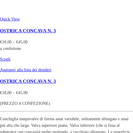
Quick View
OSTRICA CONCAVA N. 3
€
18,00
–
€
45,00
a confezione
Scegli
Aggiungi alla lista dei desideri
OSTRICA CONCAVA N. 3
€
18,00
–
€
45,00
(PREZZO A CONFEZIONE)
Conchiglia inequivalve di forma assai variabile, solitamente allungata e assai
più alta che larga. Valva superiore piatta. Valva inferiore (che si fissa al
substrato) con concavità molto profonda, a cucchiaio allungato. La superficie