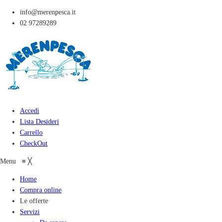
info@merenpesca.it
02 97289289
Accedi
Lista Desideri
Carrello
CheckOut
Menu
≡
╳
Home
Compra online
Le offerte
Servizi