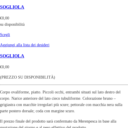
SOGLIOLA
€
0,00
su disponibilità
Scegli
Aggiungi alla lista dei desideri
SOGLIOLA
€
0,00
(PREZZO SU DISPONIBILITÀ)
Corpo ovaliforme, piatto. Piccoli occhi, entrambi situati sul lato destro del
corpo. Narice anteriore del lato cieco tubuliforme. Colorazione bruno –
grigiastra con macchie irregolari più scure; pettorale con macchia nera sulla
parte postero dorsale; coda con margine scuro.
Il prezzo finale del prodotto sarà confermato da Merenpesca in base alla
quotazione del giorno e al peso effettivo del prodotto.