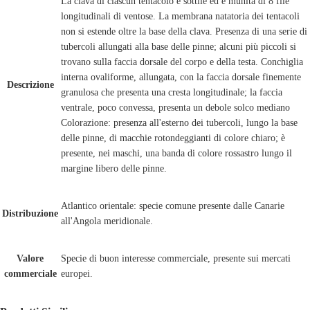
La clava di ciascun tentacolo è sottile ed è munita di 8 file
longitudinali di ventose. La membrana natatoria dei tentacoli
non si estende oltre la base della clava. Presenza di una serie di
tubercoli allungati alla base delle pinne; alcuni più piccoli si
trovano sulla faccia dorsale del corpo e della testa. Conchiglia
interna ovaliforme, allungata, con la faccia dorsale finemente
Descrizione
granulosa che presenta una cresta longitudinale; la faccia
ventrale, poco convessa, presenta un debole solco mediano
Colorazione: presenza all'esterno dei tubercoli, lungo la base
delle pinne, di macchie rotondeggianti di colore chiaro; è
presente, nei maschi, una banda di colore rossastro lungo il
margine libero delle pinne.
Atlantico orientale: specie comune presente dalle Canarie
Distribuzione
all'Angola meridionale.
Valore
Specie di buon interesse commerciale, presente sui mercati
commerciale
europei.