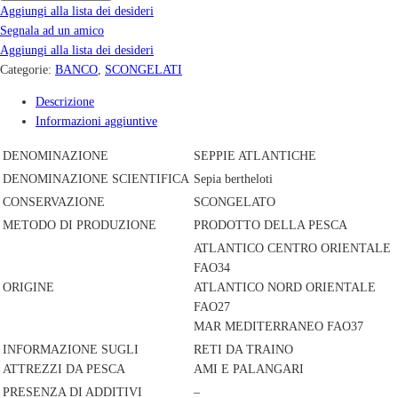
Aggiungi alla lista dei desideri
Segnala ad un amico
Aggiungi alla lista dei desideri
Categorie:
BANCO
,
SCONGELATI
Descrizione
Informazioni aggiuntive
DENOMINAZIONE
SEPPIE ATLANTICHE
DENOMINAZIONE SCIENTIFICA
Sepia bertheloti
CONSERVAZIONE
SCONGELATO
METODO DI PRODUZIONE
PRODOTTO DELLA PESCA
ATLANTICO CENTRO ORIENTALE
FAO34
ORIGINE
ATLANTICO NORD ORIENTALE
FAO27
MAR MEDITERRANEO FAO37
INFORMAZIONE SUGLI
RETI DA TRAINO
ATTREZZI DA PESCA
AMI E PALANGARI
PRESENZA DI ADDITIVI
–