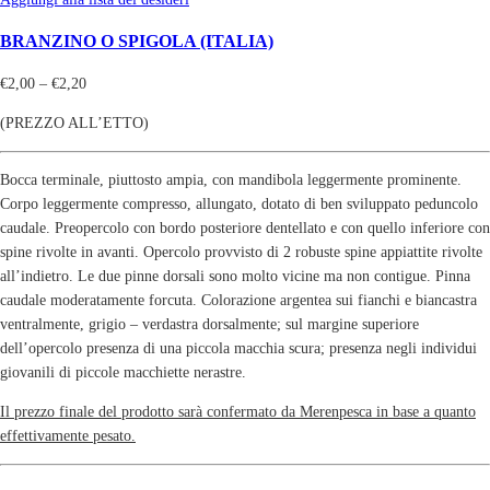
BRANZINO O SPIGOLA (ITALIA)
€
2,00
–
€
2,20
(PREZZO ALL’ETTO)
Bocca terminale, piuttosto ampia, con mandibola leggermente prominente.
Corpo leggermente compresso, allungato, dotato di ben sviluppato peduncolo
caudale. Preopercolo con bordo posteriore dentellato e con quello inferiore con
spine rivolte in avanti. Opercolo provvisto di 2 robuste spine appiattite rivolte
all’indietro. Le due pinne dorsali sono molto vicine ma non contigue. Pinna
caudale moderatamente forcuta. Colorazione argentea sui fianchi e biancastra
ventralmente, grigio – verdastra dorsalmente; sul margine superiore
dell’opercolo presenza di una piccola macchia scura; presenza negli individui
giovanili di piccole macchiette nerastre.
Il prezzo finale del prodotto sarà confermato da Merenpesca in base a quanto
effettivamente pesato.