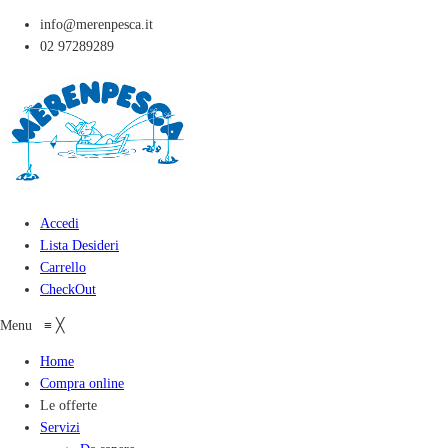
info@merenpesca.it
02 97289289
Accedi
Lista Desideri
Carrello
CheckOut
Menu
≡
╳
Home
Compra online
Le offerte
Servizi